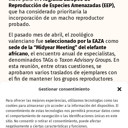
Reproducción de Especies Amenazadas (EEP),
que ha considerado prioritaria la
incorporación de un macho reproductor
probado.
El pasado mes de abril, el zoológico
valenciano fue
seleccionado por la EAZA
como
sede de la “Midyear Meeting” del elefante
africano
, el encuentro anual de especialistas,
denominados TAGs o
Taxon Advisory Groups
. En
esta reunión, entre otras cuestiones, se
aprobaron varios traslados de ejemplares con
el fin de mantener los grupos reproductores
activos y con la necesaria variabilidad
Gestionar consentimiento
genética. Entre ellos, se decidió que
KIBO, de
36 años de edad,
debía trasladarse a BIOPARC
Para ofrecer las mejores experiencias, utilizamos tecnologías como las
lo antes posible.
Hoy 19 de septiembre
, tan
cookies para almacenar y/o acceder a la información del dispositivo. El
solo 5 meses después de esa decisión y un
consentimiento de estas tecnologías nos permitirá procesar datos como
trayecto por carretera de cerca de 3 días,
ha
el comportamiento de navegación o las identificaciones únicas en este
sitio. No consentir o retirar el consentimiento, puede afectar
llegado a Valencia desde Suecia.
El transporte
negativamente a ciertas características y funciones.