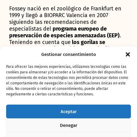
Fossey nació en el zoológico de Frankfurt en
1999 y llegó a BIOPARC Valencia en 2007
siguiendo las recomendaciones de
especialistas del
programa europeo de
preservación de especies amenazadas (EEP)
.
Teniendo en cuenta que
los gorilas se
encuentran en peligro crítico de extinción
, el
Gestionar consentimiento
objetivo prioritario es la cría controlada
manteniendo el mayor bienestar de cada
Para ofrecer las mejores experiencias, utilizamos tecnologías como las
animal.
cookies para almacenar y/o acceder a la información del dispositivo. El
consentimiento de estas tecnologías nos permitirá procesar datos como
Estas
iniciativas conservacionistas se basan en
el comportamiento de navegación o las identificaciones únicas en este
principios científicos
para coordinar una cría
sitio. No consentir o retirar el consentimiento, puede afectar
bajo protección humana que consiga
negativamente a ciertas características y funciones.
poblaciones viables genéticamente que
puedan asegurar la supervivencia de la
Aceptar
especie. La
Unión Internacional para la
Conservación de la Naturaleza (UICN)
que
Denegar
elabora la
Lista Roja de especies amenazadas
considera necesaria esta vía de actuación de