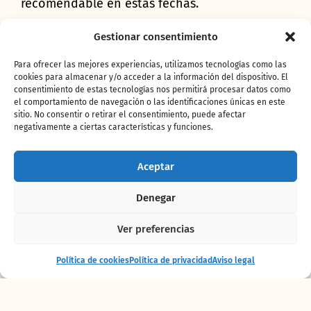
recomendable en estas fechas.
Disfruta del
Gestionar consentimiento
monólogo de Manu
Para ofrecer las mejores experiencias, utilizamos tecnologías como las
cookies para almacenar y/o acceder a la información del dispositivo. El
consentimiento de estas tecnologías nos permitirá procesar datos como
Badenes + cena por
el comportamiento de navegación o las identificaciones únicas en este
sitio. No consentir o retirar el consentimiento, puede afectar
20€.
negativamente a ciertas características y funciones.
Aceptar
Los monólogos de BIOPARC Café
nos ofrecen la
oportunidad de disfrutar varios viernes al mes
Denegar
de una cena y actuación. El precio de la
cena y
espectáculo es de 20€
por persona con
Ver preferencias
opciones para todos los gustos, pues se puede
elegir entre hamburguesas, sándwiches, pizzas
Entrada
Comprar
Política de cookies
Política de privacidad
Aviso legal
o enrollados, acompañados con patatas fritas,
+ alojamiento
entradas
ensalada o nachos. La bebida se podrá
escoger entre cerveza DAMM o refresco y para
terminar los postres caseros con tarta de