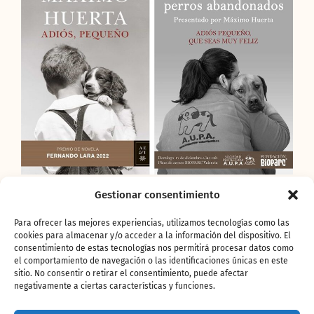
El domingo 17 de
Gestionar consentimiento
diciembre a las 12h. la
Para ofrecer las mejores experiencias, utilizamos tecnologías como las
cookies para almacenar y/o acceder a la información del dispositivo. El
plaza exterior de BIOPARC
consentimiento de estas tecnologías nos permitirá procesar datos como
el comportamiento de navegación o las identificaciones únicas en este
se llenará de compromiso
sitio. No consentir o retirar el consentimiento, puede afectar
negativamente a ciertas características y funciones.
con el bienestar animal