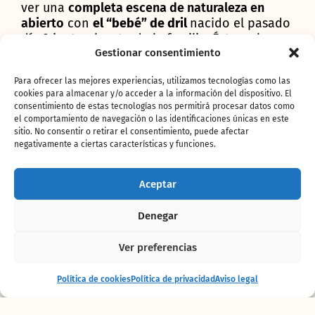
ver una
completa escena de naturaleza en
abierto
con
el “bebé” de dril
nacido el pasado
día 3 junto al resto de la familia. Ésta es la
segunda cría de Abuja (la primera nació en
Gestionar consentimiento
Bioparc en 2010) y el tercer hijo de Rafiki.
Para ofrecer las mejores experiencias, utilizamos tecnologías como las
Rafiki vino del Zoo de Hannover (Alemania) en
cookies para almacenar y/o acceder a la información del dispositivo. El
septiembre de 2007 y Abuja llegó de Port
consentimiento de estas tecnologías nos permitirá procesar datos como
Lympne Animal Park (Reino Unido) en febrero
el comportamiento de navegación o las identificaciones únicas en este
de 2008.
sitio. No consentir o retirar el consentimiento, puede afectar
negativamente a ciertas características y funciones.
Aceptar
Denegar
Ver preferencias
Entrada
Comprar
Política de cookies
Política de privacidad
Aviso legal
+ alojamiento
entradas