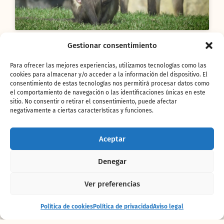
Gestionar consentimiento
La naturaleza, incluso cuando los días
Para ofrecer las mejores experiencias, utilizamos tecnologías como las
amanecen grises, puede ofrecer maravillosas
cookies para almacenar y/o acceder a la información del dispositivo. El
sorpresas. Y esto ocurrió el pasado sábado en
consentimiento de estas tecnologías nos permitirá procesar datos como
la zona que recrea las selvas africanas en
el comportamiento de navegación o las identificaciones únicas en este
sitio. No consentir o retirar el consentimiento, puede afectar
BIOPARC Valencia. Las nubes fueron dejando
negativamente a ciertas características y funciones.
paso al añorado sol y, a mediodía, las
personas que recorrían esta
zona del parque
en la que conviven dos especies de primates,
Aceptar
gorilas
y
mangabeys
, tuvieron la fortuna de
contemplar el fascinante instante del
Denegar
nacimiento de una nueva vida.
Ver preferencias
Torcuata,
una de las tres hembras adultas,
paría un precioso “bebé”
del que todavía se
Entrada
Comprar
Política de cookies
Política de privacidad
Aviso legal
desconoce el sexo. El equipo técnico hacía
+ alojamiento
entradas
seguimiento del notorio estado de embarazo y