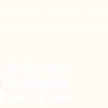
Explora el parque
Info de interés
Animales 
 el viernes
 en Bioparc
0 euros con