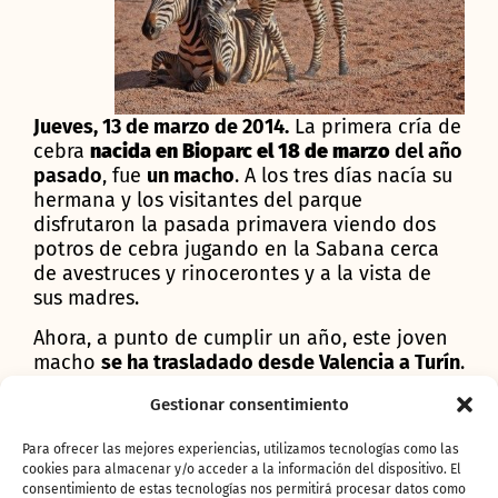
Jueves, 13 de marzo de 2014.
La primera cría de
cebra
nacida en Bioparc el 18 de marzo
del año
pasado
, fue
un macho
. A los tres días nacía su
hermana y los visitantes del parque
disfrutaron la pasada primavera viendo dos
potros de cebra jugando en la Sabana cerca
de avestruces y rinocerontes y a la vista de
sus madres.
Ahora, a punto de cumplir un año, este joven
macho
se ha trasladado desde Valencia a Turín
.
El potro seguirá así la estela de
su padre
Gestionar consentimiento
Zambé
. Este macho reproductor llegó a la
institución valenciana en febrero de 2012
Para ofrecer las mejores experiencias, utilizamos tecnologías como las
procedente de Francia con el objetivo de
cookies para almacenar y/o acceder a la información del dispositivo. El
convertirse en el semental de esta bonita
consentimiento de estas tecnologías nos permitirá procesar datos como