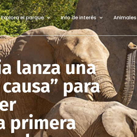
Explora el parque
Info de interés
Animales 
a lanza una
 causa” para
er
la primera