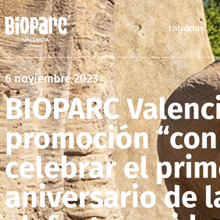
Entradas
6 noviembre 2023
BIOPARC Valenci
promoción “con
celebrar el prim
aniversario de 