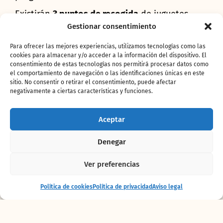
Existirán
3 puntos de recogida
de juguetes
hasta el
2 de enero
:
Hipercor Ademuz
y
El Corte
Gestionar consentimiento
Inglés de Castellón
desde hoy día 21 y
BIOPARC
desde el viernes 23 de diciembre, cuando abra
Para ofrecer las mejores experiencias, utilizamos tecnologías como las
cookies para almacenar y/o acceder a la información del dispositivo. El
sus puertas el
Poblado de las JAIMAS
, un
consentimiento de estas tecnologías nos permitirá procesar datos como
auténtico espacio de estética bereber que
el comportamiento de navegación o las identificaciones únicas en este
ofrecerá
actividades gratuitas y de acceso libre
sitio. No consentir o retirar el consentimiento, puede afectar
para las familias
.
negativamente a ciertas características y funciones.
BIOPARC ha querido sumarse a esta iniciativa
para completar una
oferta especialmente
Aceptar
pensada para los niños
con
contenido lúdico
–
formativo
y donde
lo “solidario” tiene una
Denegar
especial relevancia
pues, además de esta
recogida de juguetes, diferentes asociaciones
Ver preferencias
y ONG tendrán presencia estas fiestas.
Entrada
Comprar
Política de cookies
Política de privacidad
Aviso legal
+ alojamiento
entradas