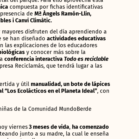
nica
compuesta por fichas identificativas
a presencia de
Mª Àngels Ramón-Llin,
les i Canvi Climàtic.
 mayores disfruten del día aprendiendo a
ue se han diseñado
actividades educativas
on las explicaciones de los educadores
biológicas
y conocer más sobre la
la
conferencia interactiva
Todo es reciclable
presa Reciclamás, que tendrá lugar a las
rtida y útil
manualidad, un bote de lápices
al “Los Ecolácticos en el Planeta Ideal”
, con
niñas de la Comunidad MundoBerde
oy viernes
3 meses de vida
,
ha comenzado
teando junto a su madre, la cual le enseña