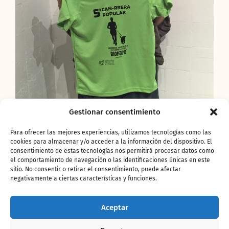
Gestionar consentimiento
Para ofrecer las mejores experiencias, utilizamos tecnologías como las
cookies para almacenar y/o acceder a la información del dispositivo. El
Glòria Tello, Regidora de
consentimiento de estas tecnologías nos permitirá procesar datos como
el comportamiento de navegación o las identificaciones únicas en este
l’Ajuntament de València y
sitio. No consentir o retirar el consentimiento, puede afectar
negativamente a ciertas características y funciones.
David Casinos, atleta
Aceptar
paralímpico, apoyan este