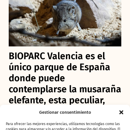
BIOPARC Valencia es el
único parque de España
donde puede
contemplarse la musaraña
elefante, esta peculiar,
diminuta y
Gestionar consentimiento
extremadamente veloz
Para ofrecer las mejores experiencias, utilizamos tecnologías como las
cookies para almacenar y/o acceder a la información del dispositivo. El