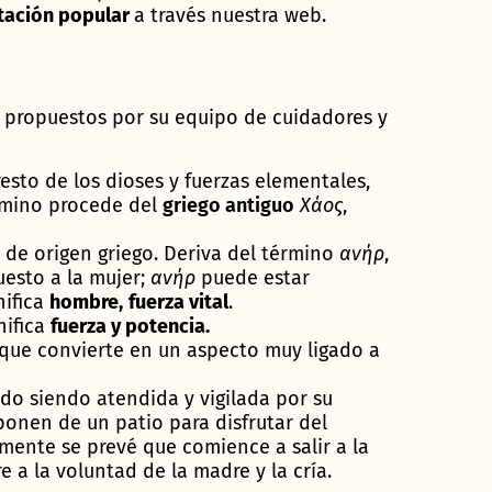
tación popular
a través nuestra web.
o propuestos por su equipo de cuidadores y
resto de los dioses y fuerzas elementales,
érmino procede del
griego antiguo
Χάος
,
de origen griego. Deriva del término
ανήρ
,
esto a la mujer;
ανήρ
puede estar
nifica
hombre,
fuerza vital
.
nifica
fuerza y potencia.
que convierte en un aspecto muy ligado a
do siendo atendida y vigilada por su
ponen de un patio para disfrutar del
mente se prevé que comience a salir a la
e a la voluntad de la madre y la cría.