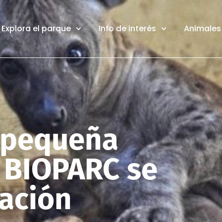
Explora el parque
Info de interés
Animales 
a pequeña
 BIOPARC se
tación