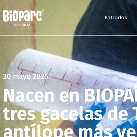
Entradas
30 mayo 2025
Nacen en BIOPA
tres gacelas de
antílope más ve