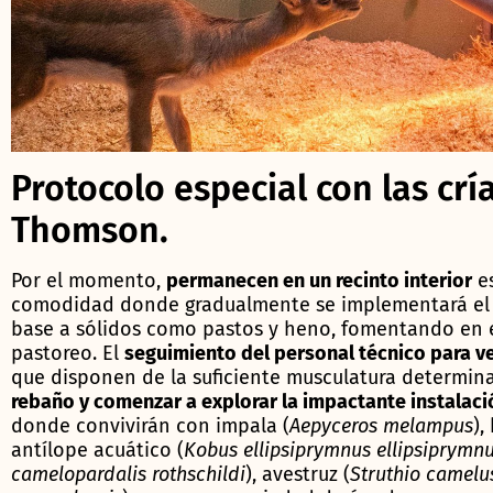
Protocolo especial con las crí
Thomson.
Por el momento,
permanecen en un recinto interior
es
comodidad donde gradualmente se implementará el 
base a sólidos como pastos y heno, fomentando en e
pastoreo. El
seguimiento del personal técnico para ve
que disponen de la suficiente musculatura determi
rebaño y comenzar a explorar la impactante instalac
donde convivirán con impala (
Aepyceros melampus
),
antílope acuático (
Kobus ellipsiprymnus ellipsiprymn
camelopardalis rothschildi
), avestruz (
Struthio camelu