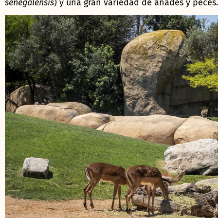
senegalensis
) y una gran variedad de ánades y peces.