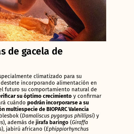
as de gacela de
pecialmente climatizado para su
destete incorporando alimentación en
l futuro su comportamiento natural de
rificar su óptimo crecimiento
y confirmar
nará cuándo
podrán incorporarse a su
ión multiespecie de BIOPARC Valencia
 blesbok (
Damaliscus pygargus phillipsi
) y
us
), además de
jirafa baringo
(
Giraffa
s
), jabirú africano (
Ephippiorhynchus