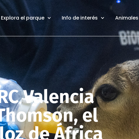
Explora el parque
Info de interés
Animales 
RC Valencia
 Thomson, el
loz de África