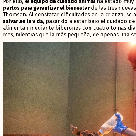
Por ello,
el equipo de cuidado animal
ha estado muy a
partos para garantizar el bienestar
de las tres nuevas
Thomson. Al constatar dificultades en la crianza, se
salvarles la vida
, pasando a estar bajo el cuidado de
alimentan mediante biberones con cuatro tomas diar
mes, mientras que la más pequeña, de apenas una se