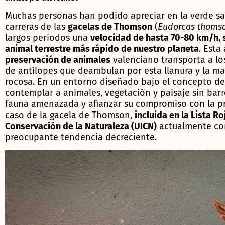
Muchas personas han podido apreciar en la verde sa
carreras de las
gacelas de Thomson
(
Eudorcas thoms
largos periodos una
velocidad de hasta 70-80 km/h, 
animal terrestre más rápido de nuestro planeta
. Est
preservación de animales
valenciano transporta a los
de antílopes que deambulan por esta llanura y la m
rocosa. En un entorno diseñado bajo el concepto de
contemplar a animales, vegetación y paisaje sin barre
fauna amenazada y afianzar su compromiso con la pro
caso de la gacela de Thomson,
incluida en la Lista R
Conservación de la Naturaleza (UICN)
actualmente co
preocupante tendencia decreciente.