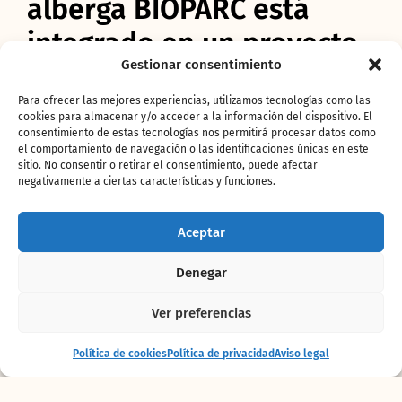
alberga BIOPARC está
integrado en un proyecto
Gestionar consentimiento
internacional para su
Para ofrecer las mejores experiencias, utilizamos tecnologías como las
conservación.
cookies para almacenar y/o acceder a la información del dispositivo. El
consentimiento de estas tecnologías nos permitirá procesar datos como
el comportamiento de navegación o las identificaciones únicas en este
En este entorno, el personal experto de
sitio. No consentir o retirar el consentimiento, puede afectar
BIOPARC, permanece atento y aportando
negativamente a ciertas características y funciones.
todos los cuidados a una preciosa
cría de
Gacela Thomson
(
Eudorcas thomsoni
) de tan
solo unas semanas de vida.
El nacimiento de
Aceptar
este antílope se ha producido dentro del
programa internacional de conservación (EEP)
Denegar
de esta especie
en el que participa el parque
con un grupo de 7 individuos (un macho con
Ver preferencias
las hembras y sus crías) y que está incluida en
la Lista Roja de la Unión Internacional para la
Entrada
Comprar
Política de cookies
Política de privacidad
Aviso legal
+ alojamiento
entradas
Conservación de la Naturaleza (UICN) con
“preocupación menor”, pero con una