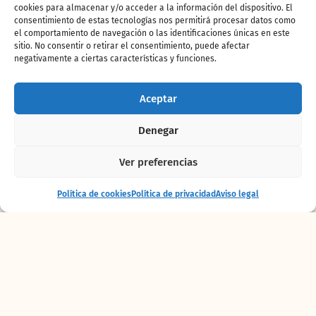
cookies para almacenar y/o acceder a la información del dispositivo. El
la Lista Roja de la
consentimiento de estas tecnologías nos permitirá procesar datos como
el comportamiento de navegación o las identificaciones únicas en este
sitio. No consentir o retirar el consentimiento, puede afectar
UICN.
negativamente a ciertas características y funciones.
Aceptar
Denegar
Ver preferencias
Entrada
Comprar
Política de cookies
Política de privacidad
Aviso legal
+ alojamiento
entradas
Todo el proceso se ha
desarrollado con éxito
y, superado el periodo postoperatorio, ya
disfruta
junto a las hembras Shanga y Tata del
característico recinto que recrea los
Kopjes de